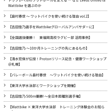
トップレベルのフットボールを支える ― なぜ Leeds United は
Wattbike を選ぶのか
【島村春世 ～ ワットバイクを使い続ける理由 vol.2】
【吉田雪乃選手をWattbikeグローバルアンバサダーに】
【全国選抜優勝！ 東福岡高校ラグビー部 活用事例】
【吉田雪乃 ～10か月トレーニングの先にあるもの】
【清水宏保が伝授！Protonリリース記念・健康ワークショップ
＠札幌】
【バレーボール島村春世 ～ワットバイクを使い続ける理由】
【東洋大学水泳部とワークショップを開催】
【吉田雪乃 500m優勝! ～全日本距離別選手権】
【Wattbike × 東洋大学水泳部 トレーニング体験会のお知ら