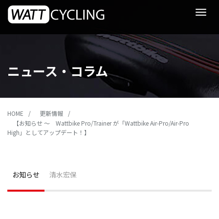
Toggle
navigat
ニュース・コラム
HOME
更新情報
【お知らせ ～ Wattbike Pro/Trainer が「Wattbike Air-Pro/Air-Pro
High」としてアップデート！】
お知らせ
清水宏保