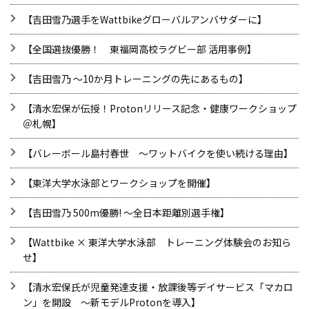
【吉田雪乃選手をWattbikeグローバルアンバサダーに】
【全国選抜優勝！ 東福岡高校ラグビー部 活用事例】
【吉田雪乃 ～10か月トレーニングの先にあるもの】
【清水宏保が伝授！Protonリリース記念・健康ワークショップ
＠札幌】
【バレーボール島村春世 ～ワットバイクを使い続ける理由】
【東洋大学水泳部とワークショップを開催】
【吉田雪乃 500m優勝! ～全日本距離別選手権】
【Wattbike × 東洋大学水泳部 トレーニング体験会のお知ら
せ】
【清水宏保氏が児童発達支援・放課後等デイサービス「マカロ
ン」を開設 ～新モデルProtonを導入】