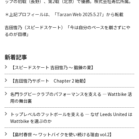
ップの初戦（長野）、第2戦（北京）で優勝。株式会社寿広所属。
＊上記プロフィールは、「Tarzan Web 2025.5.27」から転載
吉田雪乃（スピードスケート）「今は自分のペースを崩さずにや
るのが目標」
新着記事
【スピードスケート 吉田雪乃 ～ 鍛錬の夏】
【吉田雪乃サポート Chapter 2 始動】
名門ラグビークラブのパフォーマンスを支える ― Wattbike 活
用の舞台裏
トップレベルのフットボールを支える ― なぜ Leeds United は
Wattbike を選ぶのか
【島村春世 ～ ワットバイクを使い続ける理由 vol.2】