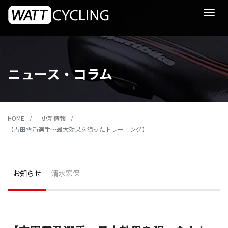
Toggle
navigat
ニュース・コラム
HOME
更新情報
【吉田雪乃選手～最大効果を狙ったトレーニング】
お知らせ
清水宏保