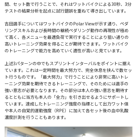
間、セット数で行うことで、それはワットバイクによる30秒、3分
テストの結果分析を起点に試行錯誤を重ねて導き出しています。
吉田選手についてはワットバイクのPolar Viewが示す通り、ペダ
リングスキルおよび長時間の継続ペダリング動作の再現性が極め
て高く、各メニューを最適負荷で実行することにより狙い通りの
高いトレーニング効果を得ることが期待できます。ワットバイク
のトレーニングで能力を高めていく適性が高いと見ています。
上述3パターンの中でもスプリントインターバルをポイントに据え
ています。これは一定時間を最大努力で、完全休息を挟んで数セッ
ト行うものです。「最大努力」で行うことにより非常に高いトレ
ーニング効果を期待できるトレーニングで、そのためには選手の
強い意志が必要となります。その部分は本人の強い意志を期待す
るとともに当方も本人の「全力」を引き出せるようにサポートし
ています。達成したトレーニング強度の指標として出力ワット値
や本人の自覚的運動強度（RPE）に加えて各セット後の血中乳酸
濃度計測を行うこともあります。