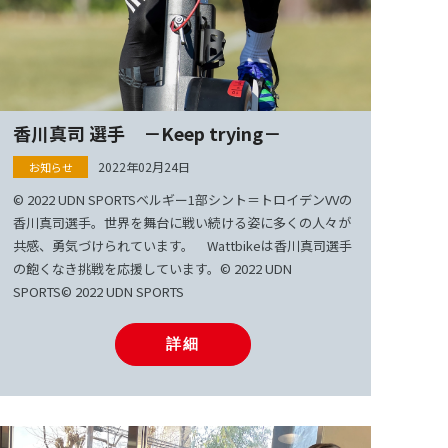
香川真司 選手 －Keep trying－
2022年02月24日
© 2022 UDN SPORTSベルギー1部シント＝トロイデンVVの
香川真司選手。世界を舞台に戦い続ける姿に多くの人々が
共感、勇気づけられています。 Wattbikeは香川真司選手
の飽くなき挑戦を応援しています。© 2022 UDN
SPORTS© 2022 UDN SPORTS
詳細