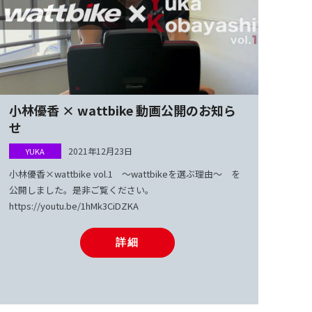
小林優香 × wattbike 動画公開のお知ら
せ
2021年12月23日
小林優香×wattbike vol.1 ～wattbikeを選ぶ理由～ を
公開しました。是非ご覧ください。
https://youtu.be/1hMk3CiDZKA
詳細