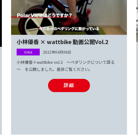
小林優香 × wattbike 動画公開Vol.2
2022年04月06日
小林優香×wattbike vol.2 ～ペダリングについて語る
～ を公開しました。是非ご覧ください。
詳細